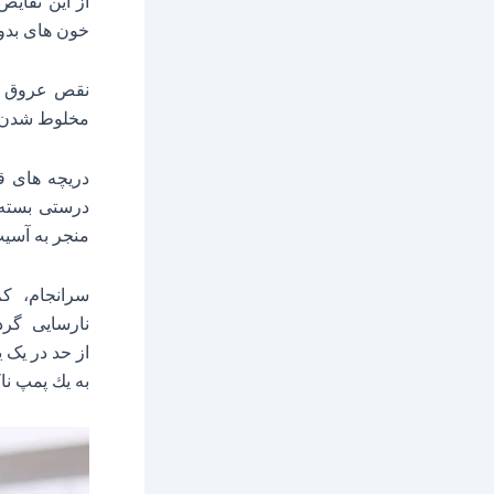
از این نقایص
خون های بدو
نقص عروق خو
مخلوط شدن م
دریچه های ق
درستی بسته 
منجر به آسی
سرانجام، ک
نارسایی
گر
از حد در یک 
به يك پمپ نا