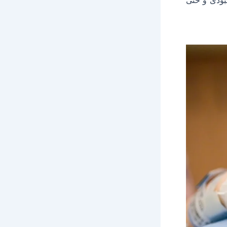
هبودى و حتی