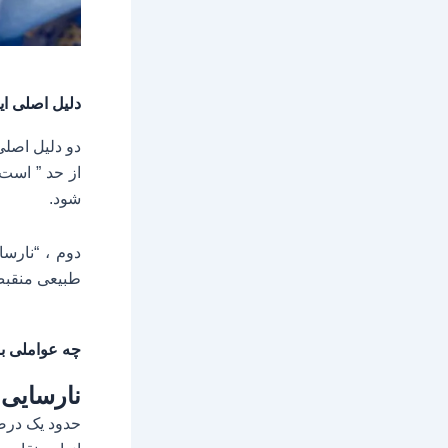
دلیل اصلی ای
دو دلیل اصلی
از حد
” است 
شود.
دوم ، “نارس
طبیعی منقبض
چه عواملی ب
نارسایی
حدود یک درصد