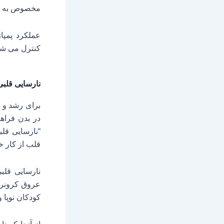
مخصوص به نا
عملکرد پمپا
کنترل می شو
نارسایی قلب
برای رشد و ت
در بدن فراه
“نارسایی قلب
قلب از کار خ
نارسایی قلبی
عروق کرونر 
کودکان نوپا و