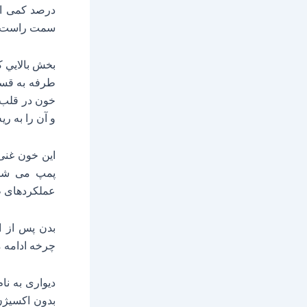
درصد کمی از
سمت راست و 
بخش بالايي ک
طرفه به قسم
خون در قلب 
و آن را به ر
این خون غنی
پمپ می شود،
عملکردهای ط
بدن پس از ا
چرخه ادامه م
دیواری به نا
بدون اکسیژن