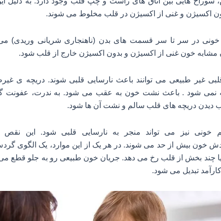
، سوراخ هایی بین اتاق های راست و چپ قلب وجود دارد. به دلیل ای
ن اکسیژن و غنی از اکسیژن در قلب مخلوط می شوند.
نی در سر تا سر قسمت های بدن (ناهنجاری شریانی وریدی) می 
شابه خون غنی از اکسیژن و بدون اکسیژن خارج از قلب شود.
لبی غیر طبیعی می توانند باعث نارسایی قلبی شوند. دریچه ى غیرط
نمی شود . باعث نشت خون به عقب می شود. به ندرت، عفونت گلو
ب دیدن دریچه های قلب سالم و نشت آن ها شود.
م خونی نیز می تواند منجر به نارسایی قلبی شود. این نقص ه
دش خون
بیش از حد می شوند. در هر یک از این موارد، یک الگوی گر
یا چند بخش از قلب رخ می دهد. جریان خون طبیعی رو به جلو قطع م
کارآمد تبدیل می شود.