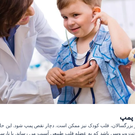
 پمپ
ر بزرگسالان، قلب کودک نیز ممکن است. دچار نقص پمپ شود. این حال
نت ویروسی باشد که به عضله قلب طبیعی آسیب می رساند. یا نارس