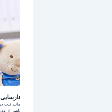
نارسايى
مانند قلب د
ناشی از عفو